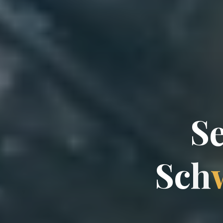
S
S
c
h