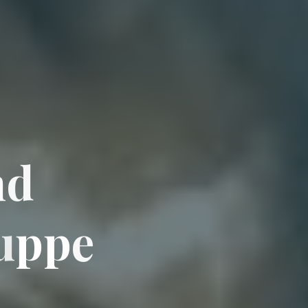
n
d
u
p
p
e