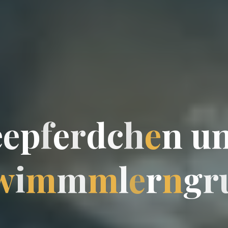
e
e
p
f
e
r
d
c
h
e
n
u
w
i
m
m
m
l
e
r
n
g
r