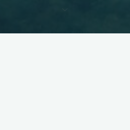
Wir haben einen Shop!
Folgt diesem Link und bestellt selber…
S
chluss mit Sammelbestellungen und ewigen
warten. Ab jetzt kann jeder, wann er will und was
er will in unserem neun Teamshop bestellen.
M
it einem breiten Angebot, hervorragender
Qualität, individualisierbaren Drucken und
günstigen Preisen freud es uns diesen Service
für unsere Mitglieder bieten zu können.
S
chaut rein und stattet euch im neuen Teamoutfit
aus. Für die nächsten Sporteinheiten, für die
Freizeit, für den Wettkampf, das Training oder