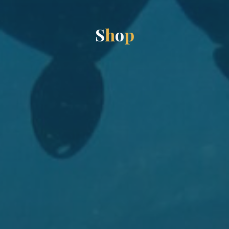
S
h
o
p