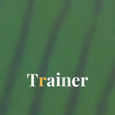
T
r
a
i
n
e
r