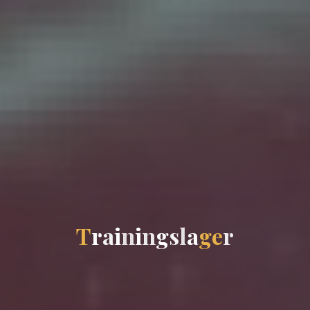
T
r
a
i
n
i
n
g
s
l
a
g
e
r