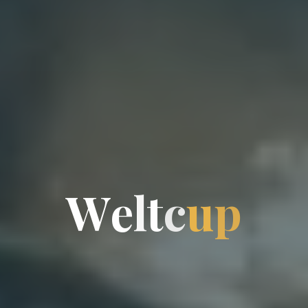
W
e
l
t
c
u
p