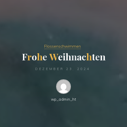
Flossenschwimmen
F
r
o
h
e
W
e
i
h
n
a
c
h
t
e
n
DEZEMBER 23, 2024
wp_admin_ht