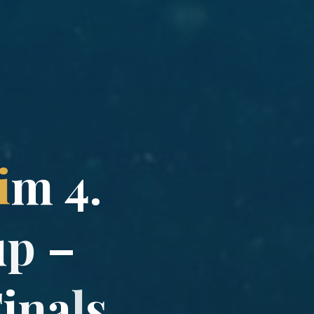
i
m
4
.
u
p
–
F
i
n
a
l
s