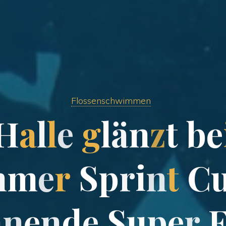
Flossenschwimmen
H
a
l
l
e
g
l
ä
n
z
t
b
e
m
m
e
r
S
p
r
i
n
t
C
n
n
e
n
d
e
S
u
p
e
r