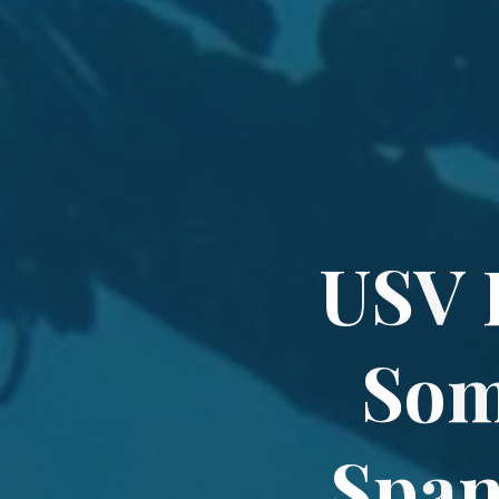
U
S
V
S
o
S
p
a